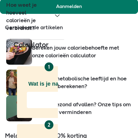
Hoe weet je
Aanmelden
hoeveel
calorieën je
Gerelateerde artikelen
verbrandt?
Calculator
Bereken jouw caloriebehoefte met
onze calorieën calculator
Wat is je metabolische leeftijd en hoe
kan je het berekenen?
VIDEO: Gezond afvallen? Onze tips om
buikvet te verminderen
Meld je aan voor 10% korting