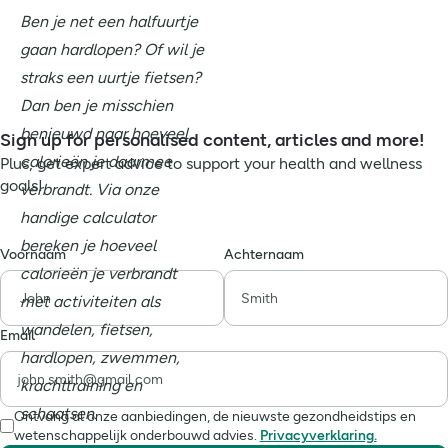
Ben je net een halfuurtje
gaan hardlopen? Of wil je
straks een uurtje fietsen?
Dan ben je misschien
benieuwd naar hoeveel
Sign up for personalised content, articles and more!
calorieën je daarmee
Plus, get expert advice to support your health and wellness
goals!
verbrandt. Via onze
handige calculator
bereken je hoeveel
Voornaam
Achternaam
calorieën je verbrandt
met activiteiten als
wandelen, fietsen,
Email
hardlopen, zwemmen,
krachttraining en
schaatsen.
Ontvang al onze aanbiedingen, de nieuwste gezondheidstips en
wetenschappelijk onderbouwd advies.
Privacyverklaring.