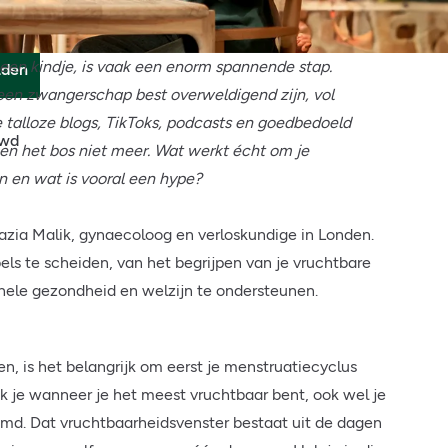
een kindje, is vaak een enorm spannende stap.
den
 een zwangerschap best overweldigend zijn, vol
e talloze blogs, TikToks, podcasts en goedbedoeld
uwd
en het bos niet meer. Wat werkt écht om je
n en wat is vooral een hype?
zia Malik, gynaecoloog en verloskundige in Londen.
bels te scheiden, van het begrijpen van je vruchtbare
hele gezondheid en welzijn te ondersteunen.
n, is het belangrijk om eerst je menstruatiecyclus
k je wanneer je het meest vruchtbaar bent, ook wel je
emd. Dat vruchtbaarheidsvenster bestaat uit de dagen