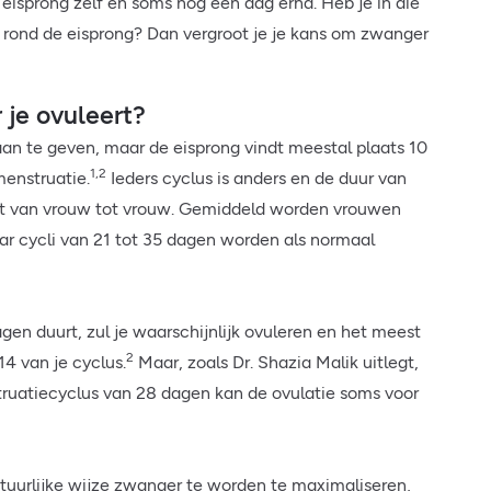
 eisprong zelf en soms nog één dag erna. Heb je in die
l rond de eisprong? Dan vergroot je je kans om zwanger
je ovuleert?
aan te geven, maar de eisprong vindt meestal plaats 10
1,2
menstruatie.
Ieders cyclus is anders en de duur van
lt van vrouw tot vrouw. Gemiddeld worden vrouwen
r cycli van 21 tot 35 dagen worden als normaal
agen duurt, zul je waarschijnlijk ovuleren en het meest
2
14 van je cyclus.
Maar, zoals Dr. Shazia Malik uitlegt,
truatiecyclus van 28 dagen kan de ovulatie soms voor
tuurlijke wijze zwanger te worden te maximaliseren,