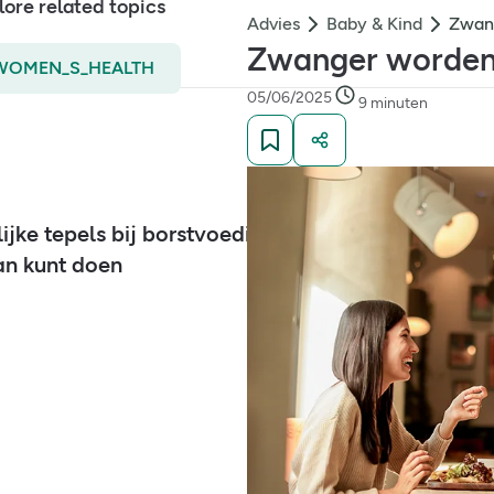
lore related topics
Advies
Baby & Kind
Zwang
Zwanger worden: 
WOMEN_S_HEALTH
05/06/2025
9 minuten
lijke tepels bij borstvoeding: oorzaken en wat je
an kunt doen