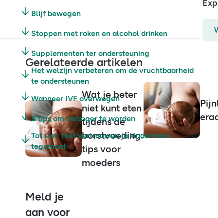
Exp
Blijf bewegen
Stoppen met roken en alcohol drinken
Supplementen ter ondersteuning
Gerelateerde artikelen
Het welzijn verbeteren om de vruchtbaarheid
te ondersteunen
Wat je beter
Wanneer IVF overwegen
Pijn
niet kunt eten
era
8 tips om zwanger te worden
tijdens de
borstvoeding:
Tot slot: met vertrouwen je kinderwens
tegemoet
tips voor
moeders
Meld je
aan voor