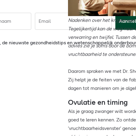
Nadenken over het krijgen van 
rnaam
Email
Aanmel
Tegelijkertijd kan de weg naar
verwarring en twijfel. Tussen d
, de nieuwste gezondheidstips en wetenschappelijk onderbo
advies zie je soms door de bom
vruchtbaarheid te ondersteune
Daarom spraken we met Dr. Sha
Zij helpt je de feiten van de fa
dagen tot manieren om je alge
Ovulatie en timing
Als je graag zwanger wilt worde
goed te leren kennen. Zo ontde
‘vruchtbaarheidsvenster’ geno