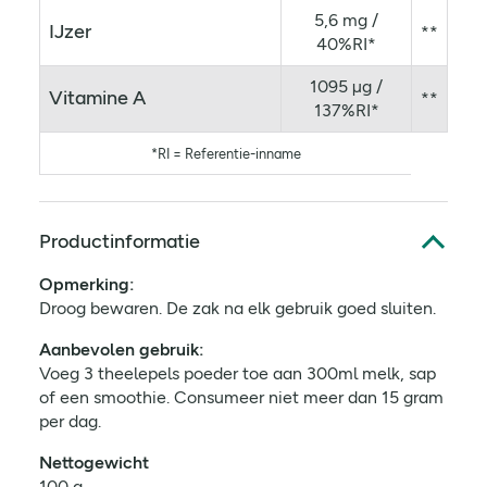
5,6 mg /
IJzer
**
40%RI*
1095 µg /
Vitamine A
**
137%RI*
*RI = Referentie-inname
Productinformatie
Opmerking:
Droog bewaren. De zak na elk gebruik goed sluiten.
Aanbevolen gebruik:
Voeg 3 theelepels poeder toe aan 300ml melk, sap
of een smoothie. Consumeer niet meer dan 15 gram
per dag.
Nettogewicht
100 g