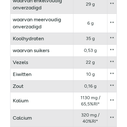
waarvan enkelvoudig
29 g
**
onverzadigd
waarvan meervoudig
6 g
**
onverzadigd
Koolhydraten
35 g
**
waarvan suikers
0,53 g
**
Vezels
22 g
**
Eiwitten
10 g
**
Zout
0,16 g
**
1130 mg /
Kalium
**
65,5%RI*
320 mg /
Calcium
**
40%RI*