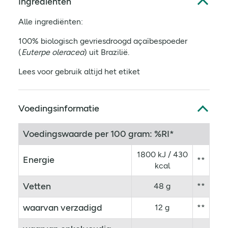
Ingrediënten
Alle ingrediënten:
100% biologisch gevriesdroogd açaïbespoeder
(
Euterpe oleracea
) uit Brazilië.
Lees voor gebruik altijd het etiket
Voedingsinformatie
Voedingswaarde per 100 gram: %RI*
1800 kJ / 430
Energie
**
kcal
Vetten
48 g
**
waarvan verzadigd
12 g
**