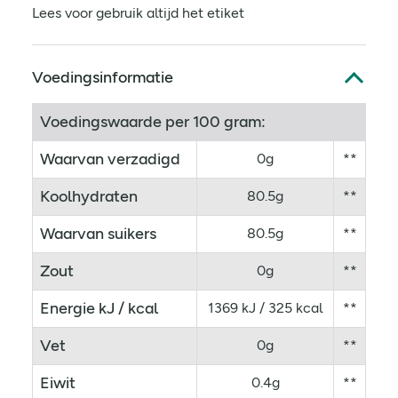
Lees voor gebruik altijd het etiket
Voedingsinformatie
Voedingswaarde per 100 gram:
Waarvan verzadigd
0g
**
Koolhydraten
80.5g
**
Waarvan suikers
80.5g
**
Zout
0g
**
Energie kJ / kcal
1369 kJ / 325 kcal
**
Vet
0g
**
Eiwit
0.4g
**