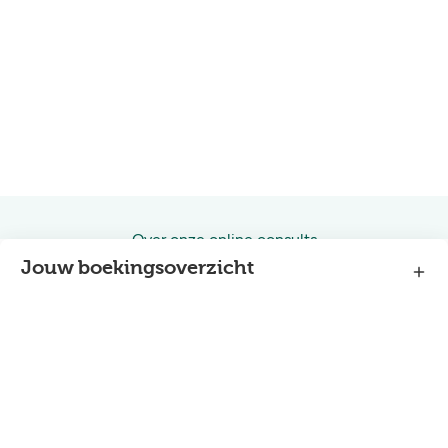
Over onze online consults
Jouw boekingsoverzicht
Algemene voorwaarden
Onze Privacy Policy
Door een afspraak te boeken, ga je ermee akkoord dat jouw
gegevens gebruikt worden voor boekingsdoeleinden, zoals het
bevestigen, annuleren of verplaatsen van de afspraak. Wij zullen
jouw persoonlijke gegevens nooit vrijgeven, verkopen /
distribueren aan derden of gebruiken voor marketingdoeleinden
binnen Holland & Barrett of buiten de groep. Bekijk voor meer