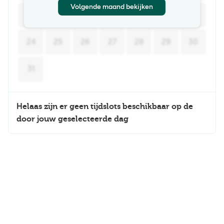
Volgende maand bekijken
17
18
19
20
21
22
23
24
25
26
27
28
29
30
31
Helaas zijn er geen tijdslots beschikbaar op de
door jouw geselecteerde dag