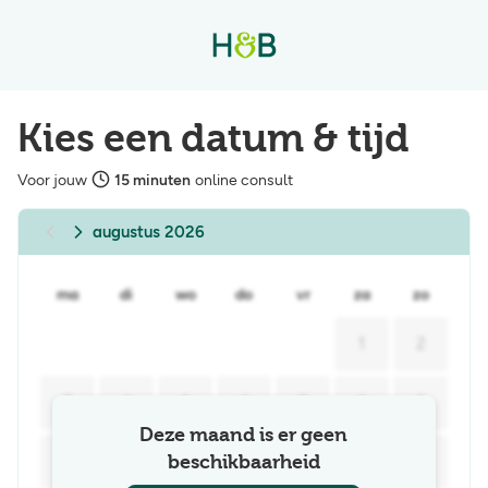
Voor jouw 15 minuten online consult
Kies een datum & tijd
Voor jouw
15
minuten
online consult
augustus 2026
augustus 2026
ma
di
wo
do
vr
za
zo
1
2
3
4
5
6
7
8
9
Deze maand is er geen
beschikbaarheid
10
11
12
13
14
15
16