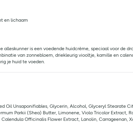
ht en lichaam
 alleskunner is een voedende huidcrème, speciaal voor de drog
mbinatie van zonnebloem, driekleurig viooltje, kamille en cale
rig je huid te voeden.
d Oil Unsaponifiables, Glycerin, Alcohol, Glyceryl Stearate 
mum Parkii (Shea) Butter, Limonene, Viola Tricolor Extract, R
 Calendula Officinalis Flower Extract, Lanolin, Carrageenan, 