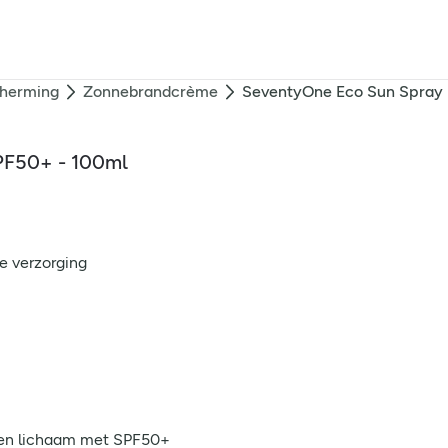
herming
Zonnebrandcrème
SeventyOne Eco Sun Spray I
PF50+ - 100ml
e verzorging
 en lichaam met SPF50+