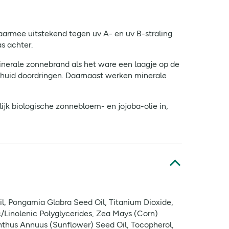
rmee uitstekend tegen uv A- en uv B-straling
s achter.
inerale zonnebrand als het ware een laagje op de
de huid doordringen. Daarnaast werken minerale
ijk biologische zonnebloem- en jojoba-olie in,
l, Pongamia Glabra Seed Oil, Titanium Dioxide,
ic/Linolenic Polyglycerides, Zea Mays (Corn)
ianthus Annuus (Sunflower) Seed Oil, Tocopherol,