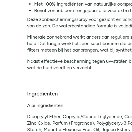
Met 100% ingrediënten van natuurlijke oorspr
Bevat zonnebloem- en jojoba-olie voor extra h
Deze zonbeschermingsspray voor gezicht en lich
van de zon. De waterbestendige formule is volledi
Minerale zonnebrand werkt anders dan reguliere z
huid. Dat laagje werkt als een soort barrière die 
filters meteen bij het aanbrengen, wat bij synthetis
Naast effectieve bescherming tegen uv-stralen bie
wat de huid voedt en verzacht.
Ingrediënten
Alle ingrediënten:
Dicaprylyl Ether, Caprylic/Capric Triglyceride, 
Zinc Oxide, Parfum (Fragrance), Polyglyceryl-3 Po
Starch, Mauritia Flexuosa Fruit Oil, Jojoba Ester