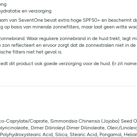
ong
ydratatie en verzorging
aam van SeventOne bevat extra hoge SPF50+ en beschermt daa
g op basis van minerale zonnefilters, maar laat geen witte waa
onnebrand. Waar reguliere zonnebrand in de huid trekt, legt m
de zon reflecteert en ervoor zorgt dat de zonnestralen niet in 
che filters niet het geval is.
dt dit product ook goede verzorging voor de huid. Er zit namel
Coco-Caprylate/Caprate, Simmondsia Chinensis (Jojoba) Seed Oi
lyricinoleate, Dimer Dilinoleyl Dimer Dilinoleate, Oleic/Linole
s, Polyhydroxystearic Acid, Silica, Stearic Acid, Pongamol, Hel