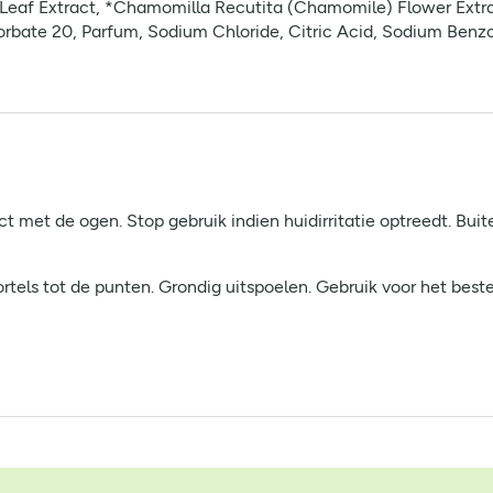
 Leaf Extract, *Chamomilla Recutita (Chamomile) Flower Extra
orbate 20, Parfum, Sodium Chloride, Citric Acid, Sodium Benz
ct met de ogen. Stop gebruik indien huidirritatie optreedt. Bui
tels tot de punten. Grondig uitspoelen. Gebruik voor het bes