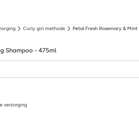
zorging
Curly girl methode
Petal Fresh Rosemary & Mint
ing Shampoo - 475ml
e verzorging