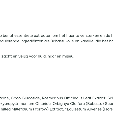
benut essentiële extracten om het haar te versterken en de h
gulerende ingrediënten als Babassu-olie en kamille, die het ha
zacht en veilig voor huid, haar en milieu.
e, Coco Glucoside, Rosmarinus Officinalis Leaf Extract, Salvi
xypropyltrimonium Chloride, Orbignya Oleifera (Babassu) Seed 
chillea Millefolium (Yarrow) Extract, *Equisetum Arvense (Hors