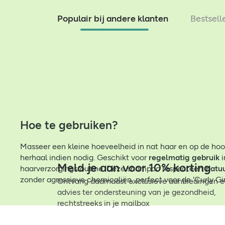
Populair bij andere klanten
Bestsell
Hoe te gebruiken?
Masseer een kleine hoeveelheid in nat haar en op de hoo
herhaal indien nodig. Geschikt voor
regelmatig gebruik
i
Meld je aan voor 10% korting
haarverzorgingsroutine. Deze shampoo respecteert
natuu
zonder agressieve chemicaliën, perfect voor de 'Curly Gi
Ontvang daarnaast exclusieve aanbiedingen 
advies ter ondersteuning van je gezondheid,
rechtstreeks in je mailbox