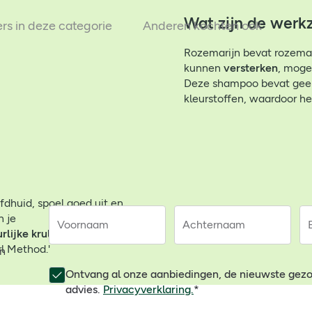
Wat zijn de werk
ers in deze categorie
Anderen kochten ook
Rozemarijn bevat rozemar
kunnen
versterken
, moge
Deze shampoo bevat geen 
kleurstoffen, waardoor het
fdhuid, spoel goed uit en
n je
Voornaam
Achternaam
rlijke krulpatronen
rl Method.'
en
Ontvang al onze aanbiedingen, de nieuwste gez
advies.
Privacyverklaring.
*