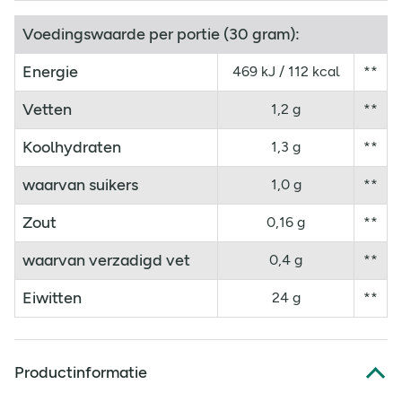
Voedingswaarde per portie (30 gram):
Energie
469 kJ / 112 kcal
**
Vetten
1,2 g
**
Koolhydraten
1,3 g
**
waarvan suikers
1,0 g
**
Zout
0,16 g
**
waarvan verzadigd vet
0,4 g
**
Eiwitten
24 g
**
Productinformatie