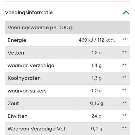
Voedingsinformatie
Voedingswaarde per 100g:
Energie
469 kJ / 112 kcal
**
Vetten
1,2 g
**
waarvan verzadigd
1,4 g
**
Koolhydraten
1,3 g
**
waarvan suikers
1,0 g
**
Zout
0,16 g
**
Eiwitten
24 g
**
Waarvan Verzadigd Vet
0,4 g
**