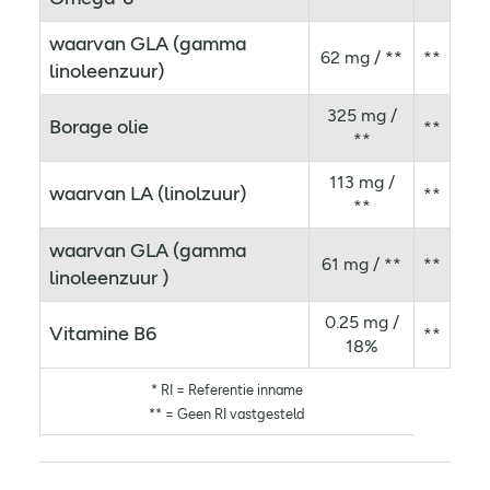
waarvan GLA (gamma
62 mg / **
**
linoleenzuur)
325 mg /
Borage olie
**
**
113 mg /
waarvan LA (linolzuur)
**
**
waarvan GLA (gamma
61 mg / **
**
linoleenzuur )
0.25 mg /
Vitamine B6
**
18%
* RI = Referentie inname
** = Geen RI vastgesteld