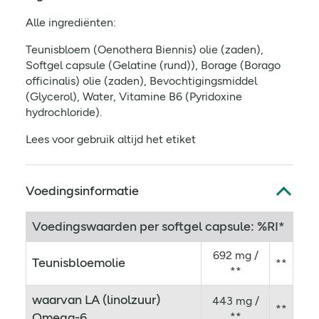
Alle ingrediënten:
Teunisbloem (Oenothera Biennis) olie (zaden),
Softgel capsule (Gelatine (rund)), Borage (Borago
officinalis) olie (zaden), Bevochtigingsmiddel
(Glycerol), Water, Vitamine B6 (Pyridoxine
hydrochloride).
Lees voor gebruik altijd het etiket
Voedingsinformatie
Voedingswaarden per softgel capsule: %RI*
692 mg /
Teunisbloemolie
**
**
waarvan LA (linolzuur)
443 mg /
**
Omega-6
**