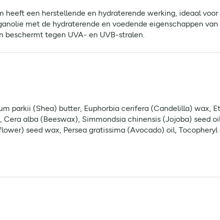
 heeft een herstellende en hydraterende werking, ideaal voor
anolie met de hydraterende en voedende eigenschappen van sh
n beschermt tegen UVA- en UVB-stralen.
m parkii (Shea) butter, Euphorbia cerifera (Candelilla) wax, 
x, Cera alba (Beeswax), Simmondsia chinensis (Jojoba) seed o
nflower) seed wax, Persea gratissima (Avocado) oil, Tocophery