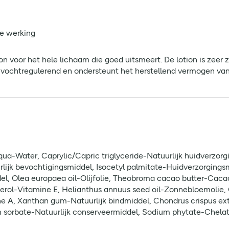
e werking
ion voor het hele lichaam die goed uitsmeert. De lotion is zeer 
n vochtregulerend en ondersteunt het herstellend vermogen van
Aqua-Water, Caprylic/Capric triglyceride-Natuurlijk huidverzor
rlijk bevochtigingsmiddel, Isocetyl palmitate-Huidverzorgings
ddel, Olea europaea oil-Olijfolie, Theobroma cacao butter-Cac
erol-Vitamine E, Helianthus annuus seed oil-Zonnebloemolie, G
ne A, Xanthan gum-Natuurlijk bindmiddel, Chondrus crispus ex
 sorbate-Natuurlijk conserveermiddel, Sodium phytate-Chelati