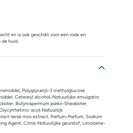
zacht en is ook geschikt voor een rode en
 de huid.
ginsmiddel, Polyglyceryl-3 methylglucose
middel, Cetearyl alcohol-Natuurlijke emulgator,
aoboter, Butyrospermum parkii-Sheaboter,
lycyrrhetinic acid-Natuurlijk
tract-Ierse mos extract, Parfum-Parfum, Sodium
ng Agent, Citral-Natuurlijke geurstof, Limonene-