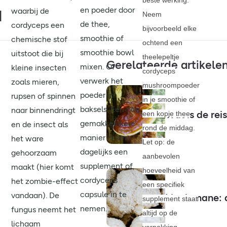
en poeder door
waarbij de
d
Neem
de thee,
cordyceps een
bijvoorbeeld elke
smoothie of
chemische stof
ochtend een
smoothie bowl
uitstoot die bij
theelepeltje
Gerelateerde artikele
mixen. Of
kleine insecten
cordyceps
verwerk het
zoals mieren,
mushroompoeder
poeder in
rupsen of spinnen
in je smoothie of
baksels. Een nog
naar binnendringt
Wat is de rei
een kopje thee
gemakkelijkere
en de insect als
rond de middag.
manier is om
het ware
Let op: de
dagelijks een
gehoorzaam
aanbevolen
supplement of
maakt (hier komt
hoeveelheid van
cordyceps
het zombie-effect
een specifiek
capsule in te
vandaan). De
Lion’s mane: 
supplement staat
nemen.
fungus neemt het
altijd op de
lichaam
verpakking