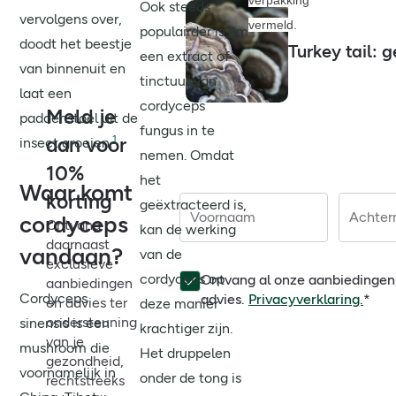
Ook steeds
vervolgens over,
vermeld.
populairder is om
doodt het beestje
Turkey tail:
een extract of
van binnenuit en
tinctuur van
laat een
cordyceps
Meld je
paddenstoel uit de
fungus in te
1
aan voor
insect groeien.
nemen. Omdat
10%
het
Waar komt
korting
geëxtracteerd is,
Voornaam
Achte
cordyceps
Ontvang
kan de werking
daarnaast
vandaan?
van de
exclusieve
cordyceps op
Ontvang al onze aanbiedingen
aanbiedingen
Cordyceps
advies.
Privacyverklaring.
*
en advies ter
deze manier
ondersteuning
sinensis is een
krachtiger zijn.
van je
mushroom die
Het druppelen
gezondheid,
voornamelijk in
onder de tong is
rechtstreeks