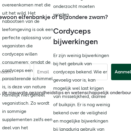
overeenkomen met die
onderzocht moeten
uit het wild. Het
worden.
 gewoon elfenbankje of bijzondere zwam?
nabootsen van de
Cordyceps
leefomgeving is ook een
perfecte oplossing voor
bijwerkingen
veganisten die
cordyceps willen
Er zijn weinig bijwerkingen
consumeren: omdat de
bij het gebruik van
cordyceps een
cordyceps bekend. Wie er
rnaam
Email
Aanmel
parasiterende schimmel
gevoelig voor is, kan
is, is deze van nature
mogelijk wel last krijgen
, de nieuwste gezondheidstips en wetenschappelijk onderbo
namelijk niet geheel
van misselijkheid, diarree
veganistisch. Zo wordt
of buikpijn. Er is nog weinig
in sommige
bekend over de veiligheid
supplementen zelfs een
en mogelijke bijwerkingen
deel van het
bij langdurig gebruik van