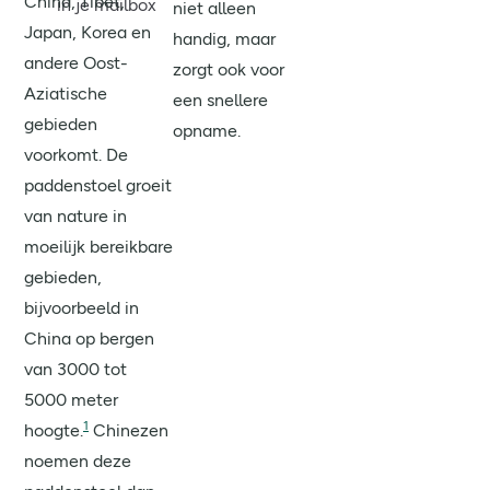
China, Tibet,
in je mailbox
niet alleen
Japan, Korea en
handig, maar
andere Oost-
zorgt ook voor
Aziatische
een snellere
gebieden
opname.
voorkomt. De
paddenstoel groeit
van nature in
moeilijk bereikbare
gebieden,
bijvoorbeeld in
China op bergen
van 3000 tot
5000 meter
1
hoogte.
Chinezen
noemen deze