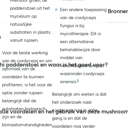
Hierdoor groeit de
paddenstoel uit het
Een andere toepassing
Bronne
mycelium op
van de cordyceps
natuurlijke
fungus is bij
substraten in plaats
mycotherapie. Dit is
n
vanuit rupsen.
een alternatieve
behandelwijze door
Voor de beste werking
middel van
van de cordyceps en om
shi paddenstoel en waar is het goed voor?
verschillende fungus,
optimaal van de
waaronder cordyceps
voordelen te kunnen
5
sinensis.
profiteren, is het voor de
optie zonder rupsen
Belangrijk om weten is dat
belangrijk dat de
het onderzoek naar
substraten biologisch
cordyceps nog in volle
alle voordelen en het gebruik van deze mushroom 
zijn en de
gang is en dat de
klimaatomstandigheden
voordelen nog verder