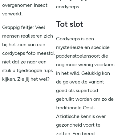
overgenomen insect
cordyceps.
verwerkt.
Tot slot
Grappig feitje: Veel
mensen realiseren zich
Cordyceps is een
bij het zien van een
mysterieuze en speciale
cordyceps foto meestal
paddenstoelensoort die
niet dat ze naar een
nog maar weinig voorkomt
stuk uitgedroogde rups
in het wild. Gelukkig kan
kijken. Zie jij het wel?
de gekweekte variant
goed als superfood
gebruikt worden om zo de
traditionele Oost-
Aziatische kennis over
gezondheid voort te
zetten. Een breed